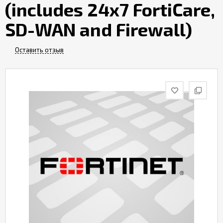
(includes 24x7 FortiCare,
Контакты
SD-WAN and Firewall)
Оставить отзыв