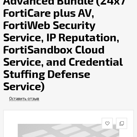
Advanced Bundle (24x7
Контакты
FortiCare plus AV,
FortiWeb Security
Service, IP Reputation,
FortiSandbox Cloud
Service, and Credential
Stuffing Defense
Service)
Оставить отзыв