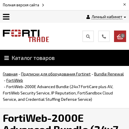
×
Полная версия сайта
Личный кабинет
Магазин
0
Новости
Каталог товаров
Услуги
Главная
-
Подписки для оборудования Fortinet
-
Bundle Renewal
Как
-
FortiWeb
заказать
-
FortiWeb-2000E Advanced Bundle (24x7 FortiCare plus AV,
FortiWeb Security Service, IP Reputation, FortiSandbox Cloud
Service, and Credential Stuffing Defense Service)
Доставка
и
FortiWeb-2000E
оплата