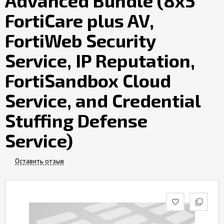
Advanced Bundle (8x5
Контакты
FortiCare plus AV,
FortiWeb Security
Service, IP Reputation,
FortiSandbox Cloud
Service, and Credential
Stuffing Defense
Service)
Оставить отзыв