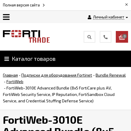
×
Полная версия сайта
Личный кабинет
Магазин
0
Новости
Каталог товаров
Услуги
Главная
-
Подписки для оборудования Fortinet
-
Bundle Renewal
Как
-
FortiWeb
заказать
-
FortiWeb-3010E Advanced Bundle (8x5 FortiCare plus AV,
FortiWeb Security Service, IP Reputation, FortiSandbox Cloud
Service, and Credential Stuffing Defense Service)
Доставка
и
FortiWeb-3010E
оплата