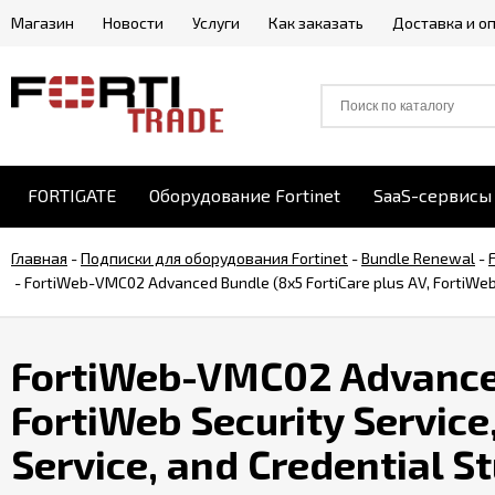
Магазин
Новости
Услуги
Как заказать
Доставка и о
FORTIGATE
Оборудование Fortinet
SaaS-сервисы 
Главная
-
Подписки для оборудования Fortinet
-
Bundle Renewal
-
-
FortiWeb-VMC02 Advanced Bundle (8x5 FortiCare plus AV, FortiWeb Se
FortiWeb-VMC02 Advanced 
FortiWeb Security Service
Service, and Credential S