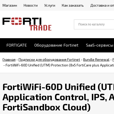
Магазин
Новости
Услуги
Как заказать
Доставка и о
FORTIGATE
Оборудование Fortinet
SaaS-сервисы 
Главная
-
Подписки для оборудования Fortinet
-
Bundle Renewal
-
-
FortiWiFi-60D Unified (UTM) Protection (8x5 FortiCare plus Applicat
FortiWiFi-60D Unified (UT
Application Control, IPS, 
FortiSandbox Cloud)