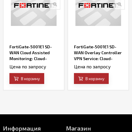
FortiGate-5001E1 SD-
FortiGate-5001E1 SD-
WAN Cloud Assisted
WAN Overlay Controller
Monitoring: Cloud-
VPN Service: Cloud-
based SD-WAN
based SD-WAN VPN
Цена по запросу
Цена по запросу
Bandwidth & Quality
Overlay Service &
Monitoring Service
Portal
В корзину
В корзину
Информация
Магазин