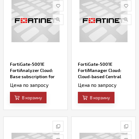
FortiGate-5001E
FortiGate-5001E
FortiAnalyzer Cloud:
FortiManager Cloud:
Base subscription for
Cloud-based Central
Cloud-based Events
Management &
Цена по запросу
Цена по запросу
Management &
Orchestration Service
Analytics Service
В корзину
В корзину