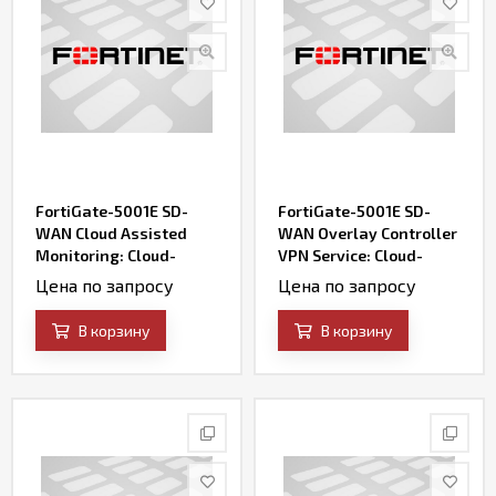
FortiGate-5001E SD-
FortiGate-5001E SD-
WAN Cloud Assisted
WAN Overlay Controller
Monitoring: Cloud-
VPN Service: Cloud-
based SD-WAN
based SD-WAN VPN
Цена по запросу
Цена по запросу
Bandwidth & Quality
Overlay Service &
Monitoring Service
Portal
В корзину
В корзину