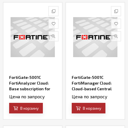
Контакты
FortiGate-5001C
FortiGate-5001C
FortiAnalyzer Cloud:
FortiManager Cloud:
Base subscription for
Cloud-based Central
Cloud-based Events
Management &
Цена по запросу
Цена по запросу
Management &
Orchestration Service
Analytics Service
В корзину
В корзину