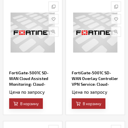
FortiGate-5001C SD-
FortiGate-5001C SD-
WAN Cloud Assisted
WAN Overlay Controller
Monitoring: Cloud-
VPN Service: Cloud-
based SD-WAN
based SD-WAN VPN
Цена по запросу
Цена по запросу
Bandwidth & Quality
Overlay Service &
Monitoring Service
Portal
В корзину
В корзину