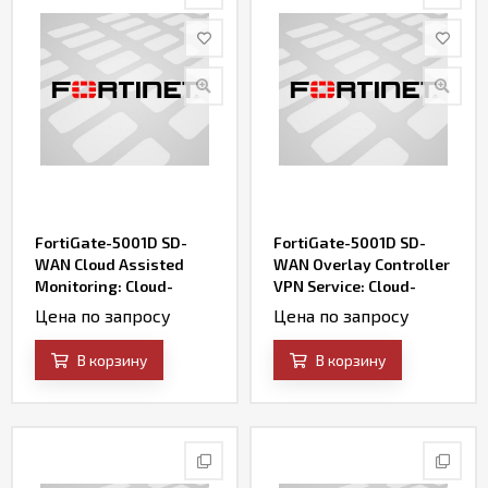
FortiGate-5001D SD-
FortiGate-5001D SD-
WAN Cloud Assisted
WAN Overlay Controller
Monitoring: Cloud-
VPN Service: Cloud-
based SD-WAN
based SD-WAN VPN
Цена по запросу
Цена по запросу
Bandwidth & Quality
Overlay Service &
Monitoring Service
Portal
В корзину
В корзину