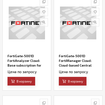
FortiGate-5001D
FortiGate-5001D
FortiAnalyzer Cloud:
FortiManager Cloud:
Base subscription for
Cloud-based Central
Cloud-based Events
Management &
Цена по запросу
Цена по запросу
Management &
Orchestration Service
Analytics Service
В корзину
В корзину