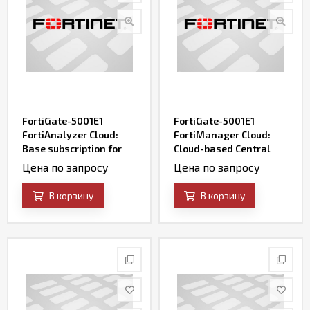
FortiGate-5001E1
FortiGate-5001E1
FortiAnalyzer Cloud:
FortiManager Cloud:
Base subscription for
Cloud-based Central
Cloud-based Events
Management &
Цена по запросу
Цена по запросу
Management &
Orchestration Service
Analytics Service
В корзину
В корзину