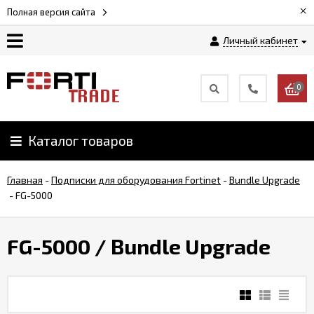
×
Полная версия сайта
Личный кабинет
Магазин
0
Новости
Каталог товаров
Услуги
Главная
-
Подписки для оборудования Fortinet
-
Bundle Upgrade
Как
-
FG-5000
заказать
FG-5000
/ Bundle Upgrade
Доставка
и
оплата