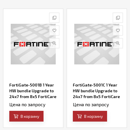
Контакты
FortiGate-5001B 1 Year
FortiGate-5001C 1 Year
HW bundle Upgrade to
HW bundle Upgrade to
24x7 from 8x5 FortiCare
24x7 from 8x5 FortiCare
Contract
Contract
Цена по запросу
Цена по запросу
В корзину
В корзину