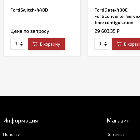
FortiSwitch-448D
FortiGate-400E
FortiConverter Servic
time configuration
conversion service
Цена по запросу
29 603,35
₽
В корзину
В корзи
Информация
Магазин
Новости
Корзина