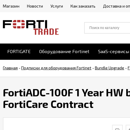
Магазин
Новости
Услуги
Как заказать
Доставка и о
FORTIGATE
Оборудование Fortinet
SaaS-сервисы 
Главная
-
Подписки для оборудования Fortinet
-
Bundle Upgrade
-
F
FortiADC-100F 1 Year HW 
FortiCare Contract