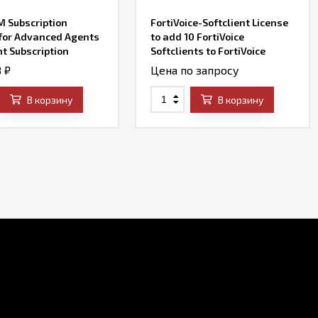
M Subscription
FortiVoice-Softclient License
 for Advanced Agents
to add 10 FortiVoice
t Subscription
Softclients to FortiVoice
 for minimum 50
Enterprise system.
8
₽
Цена по запросу
d Agents.Does not
 Maintenance &
В корзину
В корзину