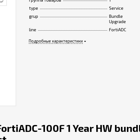
type
Service
grup
Bundle
Upgrade
line
FortiADC
Подробные характеристики
ortiADC-100F 1 Year HW bund
ct