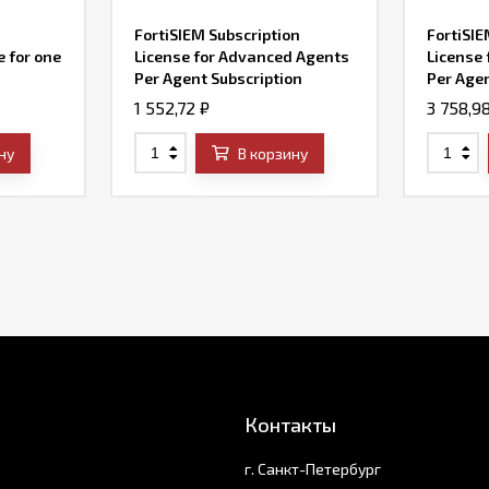
FortiSIEM Subscription
FortiSIE
e for one
License for Advanced Agents
License
Per Agent Subscription
Per Agen
License for minimum 4000
License
1 552,72
₽
3 758,9
Advanced Agents.Does not
Advance
include Maintenance &
include
ну
В корзину
Support.
Support.
Контакты
г. Санкт-Петербург