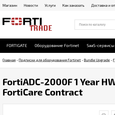
Магазин
Новости
Услуги
Как заказать
Доставка и о
FORTIGATE
Оборудование Fortinet
SaaS-сервисы 
Главная
-
Подписки для оборудования Fortinet
-
Bundle Upgrade
-
F
FortiADC-2000F 1 Year HW
FortiCare Contract