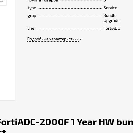
type
Service
grup
Bundle
Upgrade
line
FortiADC
Подробные характеристики
ortiADC-2000F 1 Year HW bun
ct