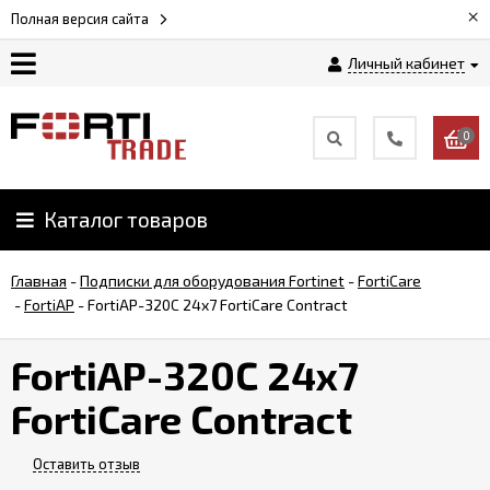
×
Полная версия сайта
Личный кабинет
Магазин
0
Новости
Каталог товаров
Услуги
Главная
-
Подписки для оборудования Fortinet
-
FortiCare
Как
-
FortiAP
-
FortiAP-320C 24x7 FortiCare Contract
заказать
FortiAP-320C 24x7
Доставка
FortiCare Contract
и
оплата
Оставить отзыв