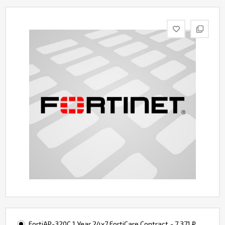
Контакты
FortiAP-320C 1 Year 24x7 FortiCare Contract
- 7 371
₽