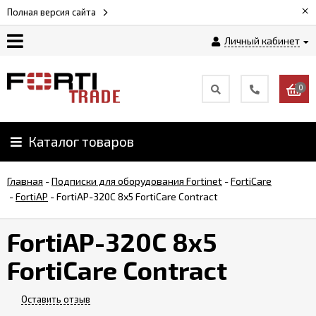
×
Полная версия сайта
Личный кабинет
Магазин
0
Новости
Каталог товаров
Услуги
Главная
-
Подписки для оборудования Fortinet
-
FortiCare
Как
-
FortiAP
-
FortiAP-320C 8x5 FortiCare Contract
заказать
FortiAP-320C 8x5
Доставка
FortiCare Contract
и
оплата
Оставить отзыв