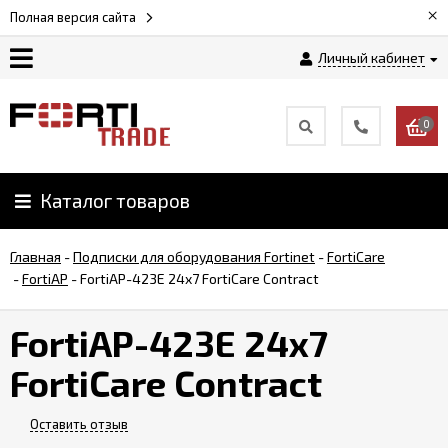
×
Полная версия сайта
Личный кабинет
Магазин
0
Новости
Каталог товаров
Услуги
Главная
-
Подписки для оборудования Fortinet
-
FortiCare
Как
-
FortiAP
-
FortiAP-423E 24x7 FortiCare Contract
заказать
FortiAP-423E 24x7
Доставка
FortiCare Contract
и
оплата
Оставить отзыв