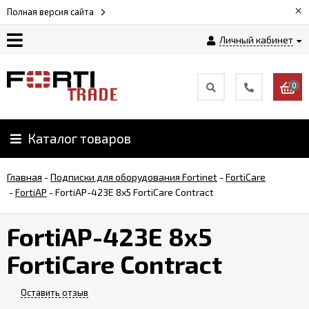
×
Полная версия сайта
Личный кабинет
Магазин
0
Новости
Каталог товаров
Услуги
Главная
-
Подписки для оборудования Fortinet
-
FortiCare
Как
-
FortiAP
-
FortiAP-423E 8x5 FortiCare Contract
заказать
FortiAP-423E 8x5
Доставка
FortiCare Contract
и
оплата
Оставить отзыв