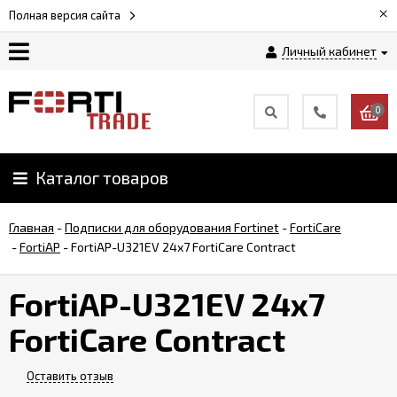
×
Полная версия сайта
Личный кабинет
Магазин
0
Новости
Каталог товаров
Услуги
Главная
-
Подписки для оборудования Fortinet
-
FortiCare
Как
-
FortiAP
-
FortiAP-U321EV 24x7 FortiCare Contract
заказать
FortiAP-U321EV 24x7
Доставка
FortiCare Contract
и
оплата
Оставить отзыв