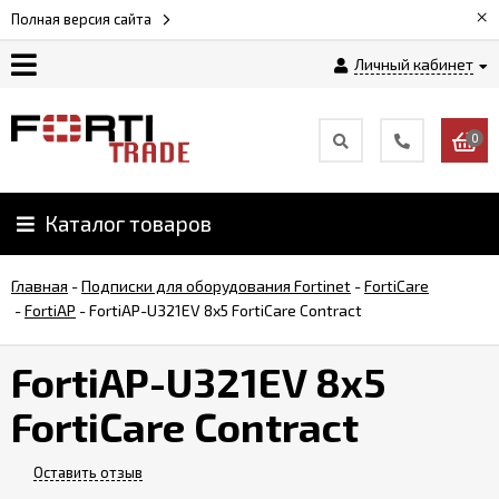
×
Полная версия сайта
Личный кабинет
Магазин
0
Новости
Каталог товаров
Услуги
Главная
-
Подписки для оборудования Fortinet
-
FortiCare
Как
-
FortiAP
-
FortiAP-U321EV 8x5 FortiCare Contract
заказать
FortiAP-U321EV 8x5
Доставка
FortiCare Contract
и
оплата
Оставить отзыв