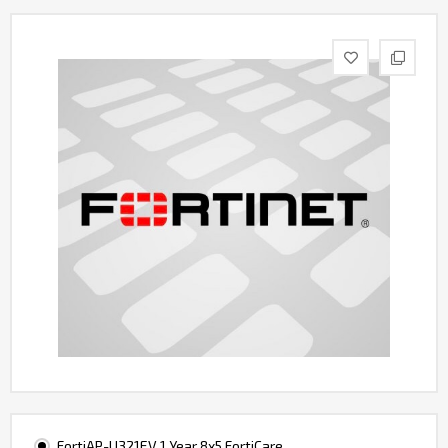
Контакты
FortiAP-U321EV 1 Year 8x5 FortiCare