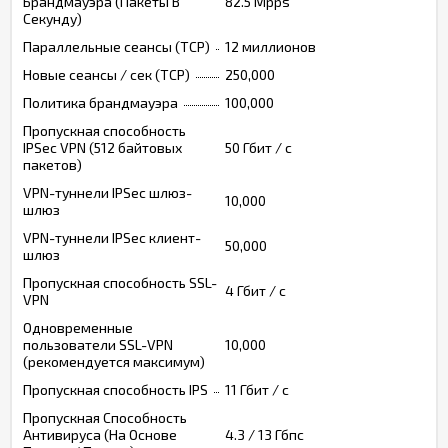
Брандмауэра (Пакеты В
82.5 Mpps
Секунду)
Параллельные сеансы (TCP)
12 миллионов
Новые сеансы / сек (TCP)
250,000
Политика брандмауэра
100,000
Пропускная способность
IPSec VPN (512 байтовых
50 Гбит / с
пакетов)
VPN-туннели IPSec шлюз-
10,000
шлюз
VPN-туннели IPSec клиент-
50,000
шлюз
Пропускная способность SSL-
4 Гбит / с
VPN
Одновременные
пользователи SSL-VPN
10,000
(рекомендуется максимум)
Пропускная способность IPS
11 Гбит / с
Пропускная Способность
Антивируса (На Основе
4.3 / 13 Гбпс