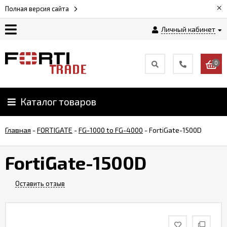
×
Полная версия сайта
Личный кабинет
Магазин
0
Новости
Каталог товаров
Услуги
Главная
-
FORTIGATE
-
FG-1000 to FG-4000
-
FortiGate-1500D
Как
заказать
FortiGate-1500D
Доставка
Оставить отзыв
и
оплата