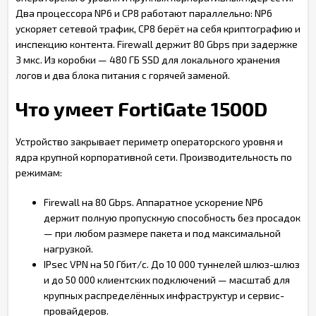
Два процессора NP6 и CP8 работают параллельно: NP6
ускоряет сетевой трафик, CP8 берёт на себя криптографию и
инспекцию контента. Firewall держит 80 Gbps при задержке
3 мкс. Из коробки — 480 ГБ SSD для локального хранения
логов и два блока питания с горячей заменой.
Что умеет FortiGate 1500D
Устройство закрывает периметр операторского уровня и
ядра крупной корпоративной сети. Производительность по
режимам:
Firewall на 80 Gbps. Аппаратное ускорение NP6
держит полную пропускную способность без просадок
— при любом размере пакета и под максимальной
нагрузкой.
IPsec VPN на 50 Гбит/с. До 10 000 туннелей шлюз-шлюз
и до 50 000 клиентских подключений — масштаб для
крупных распределённых инфраструктур и сервис-
провайдеров.