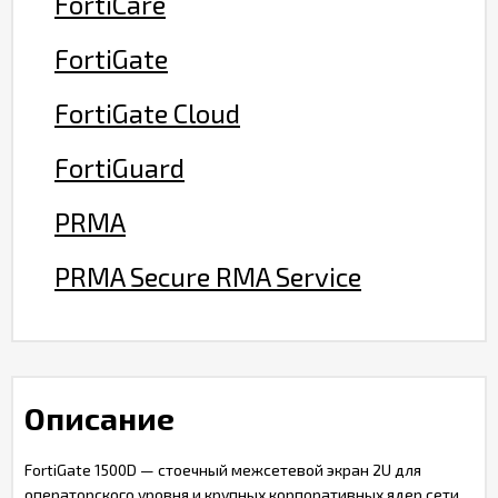
FortiCare
FortiGate
FortiGate Cloud
FortiGuard
PRMA
PRMA Secure RMA Service
Описание
FortiGate 1500D — стоечный межсетевой экран 2U для
операторского уровня и крупных корпоративных ядер сети.