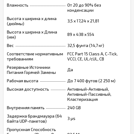
Влажность
От 20 до 90% без
конденсации
Высота х ширина х длина
3,5 х 17,24 х 21,81
(дюймы)
Высота х ширина х Длина
89 х 438 х 554
(мм)
Вес
32,5 фунта (14,7 кг)
Соответствие нормативным
FCC Part 15 Class A, C-Tick,
требованиям
VCCI, CE, UL/cUL, CB
Резервные Источники
Да
Питания Горячей Замены
Рабочая высота
До 7 400 футов (2 250 м)
Высокая доступность
Активный-Активный,
Активный-Пассивный,
Кластеризация
Внутренняя память
240 GB
Задержка брандмауэра (64
3 μs
байта UDP-пакетов)
Пропускная Способность