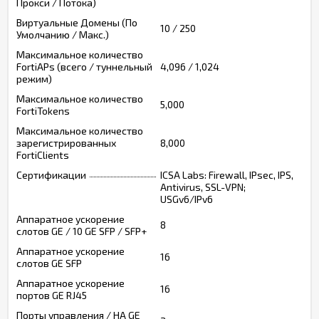
Прокси / Потока)
Виртуальные Домены (По
10 / 250
Умолчанию / Макс.)
Максимальное количество
FortiAPs (всего / туннельный
4,096 / 1,024
режим)
Максимальное количество
5,000
FortiTokens
Максимальное количество
зарегистрированных
8,000
FortiClients
Сертификации
ICSA Labs: Firewall, IPsec, IPS,
Antivirus, SSL-VPN;
USGv6/IPv6
Аппаратное ускорение
8
слотов GE / 10 GE SFP / SFP+
Аппаратное ускорение
16
слотов GE SFP
Аппаратное ускорение
16
портов GE RJ45
Порты управления / HA GE