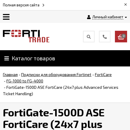
×
Полная версия сайта
Личный кабинет
Магазин
0
Новости
Каталог товаров
Услуги
Главная
-
Подписки для оборудования Fortinet
-
FortiCare
Как
-
FG-1000 to FG-4000
заказать
-
FortiGate-1500D ASE FortiCare (24x7 plus Advanced Services
Ticket Handling)
Доставка
FortiGate-1500D ASE
и
оплата
FortiCare (24x7 plus