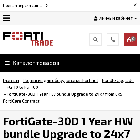
×
Полная версия сайта
Личный кабинет
Магазин
0
Новости
Каталог товаров
Услуги
Главная
-
Подписки для оборудования Fortinet
-
Bundle Upgrade
Как
-
FG-10 to FG-100
заказать
-
FortiGate-30D 1 Year HW bundle Upgrade to 24x7 from 8x5
FortiCare Contract
Доставка
FortiGate-30D 1 Year HW
и
оплата
bundle Upgrade to 24x7