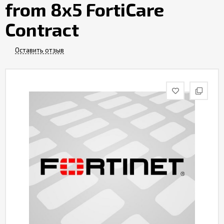
from 8x5 FortiCare
Контакты
Contract
Оставить отзыв