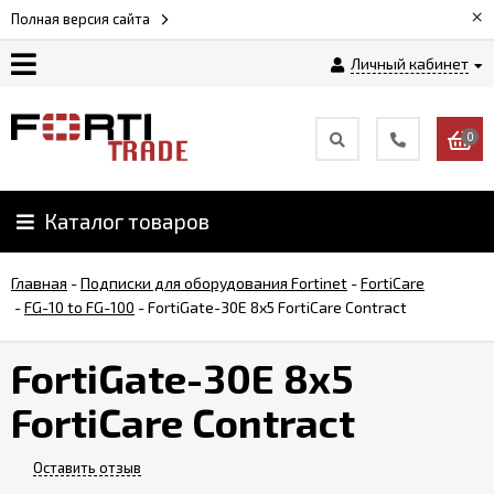
×
Полная версия сайта
Личный кабинет
Магазин
0
Новости
Каталог товаров
Услуги
Главная
-
Подписки для оборудования Fortinet
-
FortiCare
Как
-
FG-10 to FG-100
-
FortiGate-30E 8x5 FortiCare Contract
заказать
FortiGate-30E 8x5
Доставка
FortiCare Contract
и
оплата
Оставить отзыв