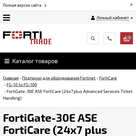
×
Полная версия сайта
Личный кабинет
Магазин
0
Новости
Каталог товаров
Услуги
Главная
-
Подписки для оборудования Fortinet
-
FortiCare
Как
-
FG-10 to FG-100
заказать
-
FortiGate-30E ASE FortiCare (24x7 plus Advanced Services Ticket
Handling)
Доставка
FortiGate-30E ASE
и
оплата
FortiCare (24x7 plus