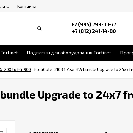
плата
Контакты
+7 (995) 799-33-77
+7 (812) 241-14-80
Fortinet
Подписки для оборудования Fortinet
Прогр
G-200 to FG-900
-
FortiGate-310B 1 Year HW bundle Upgrade to 24x7 fr
 bundle Upgrade to 24x7 f
Группа товаров
252