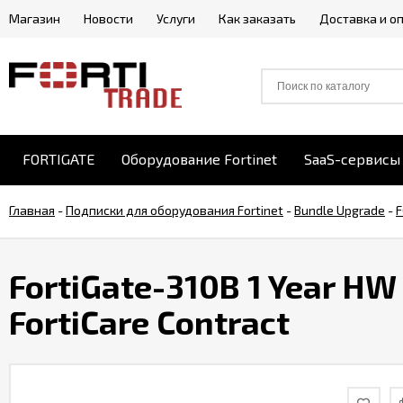
Магазин
Новости
Услуги
Как заказать
Доставка и о
FORTIGATE
Оборудование Fortinet
SaaS-сервисы 
Главная
-
Подписки для оборудования Fortinet
-
Bundle Upgrade
-
F
FortiGate-310B 1 Year HW
FortiCare Contract