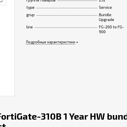
type
Service
grup
Bundle
Upgrade
line
FG-200 to FG-
900
Подробные характеристики
ortiGate-310B 1 Year HW bund
ct