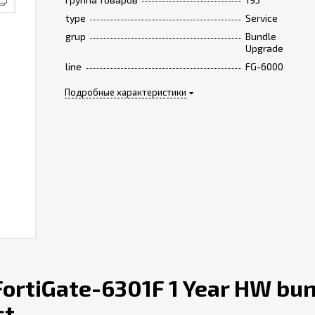
type
Service
grup
Bundle
Upgrade
line
FG-6000
Подробные характеристики
ortiGate-6301F 1 Year HW bun
ct