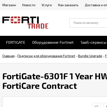
Магазин
Новости
Услуги
Как заказать
Доставка и о
FORTIGATE
Оборудование Fortinet
SaaS-сервисы 
Главная
-
Подписки для оборудования Fortinet
-
Bundle Upgrade
-
F
FortiGate-6301F 1 Year H
FortiCare Contract