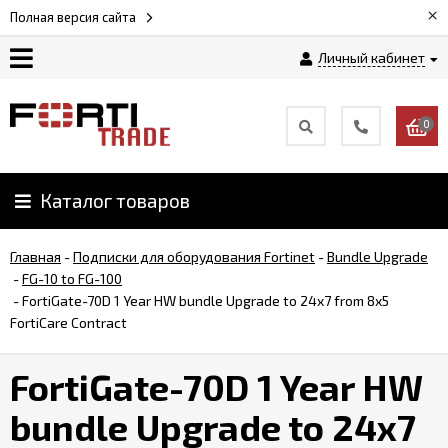
×
Полная версия сайта
Личный кабинет
Магазин
0
Новости
Каталог товаров
Услуги
Главная
-
Подписки для оборудования Fortinet
-
Bundle Upgrade
Как
-
FG-10 to FG-100
заказать
-
FortiGate-70D 1 Year HW bundle Upgrade to 24x7 from 8x5
FortiCare Contract
Доставка
FortiGate-70D 1 Year HW
и
оплата
bundle Upgrade to 24x7