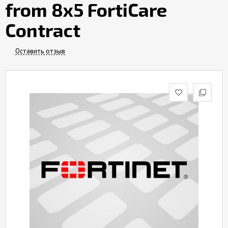
from 8x5 FortiCare
Контакты
Contract
Оставить отзыв