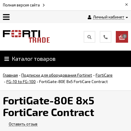
×
Полная версия сайта
Личный кабинет
Магазин
0
Новости
Каталог товаров
Услуги
Главная
-
Подписки для оборудования Fortinet
-
FortiCare
Как
-
FG-10 to FG-100
-
FortiGate-80E 8x5 FortiCare Contract
заказать
FortiGate-80E 8x5
Доставка
FortiCare Contract
и
оплата
Оставить отзыв