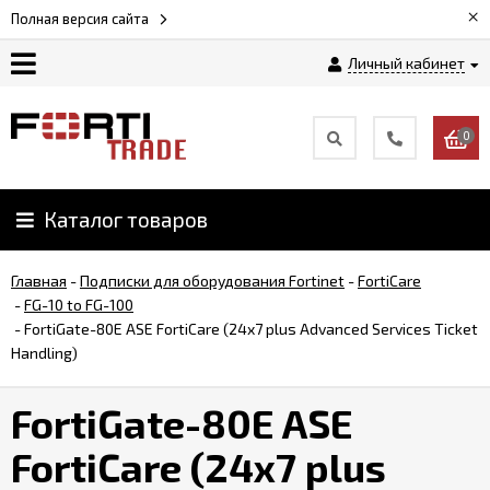
×
Полная версия сайта
Личный кабинет
Магазин
0
Новости
Каталог товаров
Услуги
Главная
-
Подписки для оборудования Fortinet
-
FortiCare
Как
-
FG-10 to FG-100
заказать
-
FortiGate-80E ASE FortiCare (24x7 plus Advanced Services Ticket
Handling)
Доставка
FortiGate-80E ASE
и
оплата
FortiCare (24x7 plus