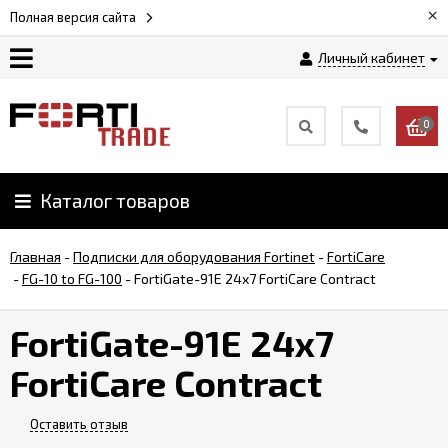
×
Полная версия сайта
Личный кабинет
Магазин
0
Новости
Каталог товаров
Услуги
Главная
-
Подписки для оборудования Fortinet
-
FortiCare
Как
-
FG-10 to FG-100
-
FortiGate-91E 24x7 FortiCare Contract
заказать
FortiGate-91E 24x7
Доставка
FortiCare Contract
и
оплата
Оставить отзыв