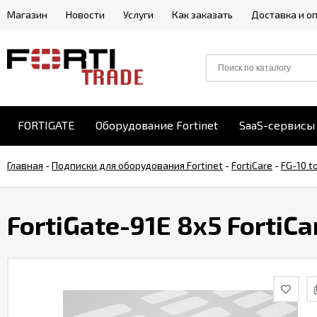
Магазин
Новости
Услуги
Как заказать
Доставка и о
FORTIGATE
Оборудование Fortinet
SaaS-сервисы 
Главная
-
Подписки для оборудования Fortinet
-
FortiCare
-
FG-10 t
FortiGate-91E 8x5 FortiCa