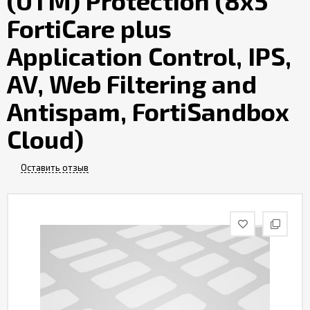
(UTM) Protection (8x5
Контакты
FortiCare plus
Application Control, IPS,
AV, Web Filtering and
Antispam, FortiSandbox
Cloud)
Оставить отзыв