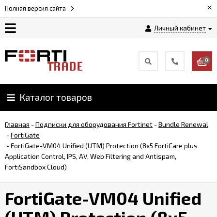
×
Полная версия сайта
Личный кабинет
Магазин
0
Новости
Каталог товаров
Услуги
Главная
-
Подписки для оборудования Fortinet
-
Bundle Renewal
Как
-
FortiGate
заказать
-
FortiGate-VM04 Unified (UTM) Protection (8x5 FortiCare plus
Application Control, IPS, AV, Web Filtering and Antispam,
FortiSandbox Cloud)
Доставка
и
FortiGate-VM04 Unified
оплата