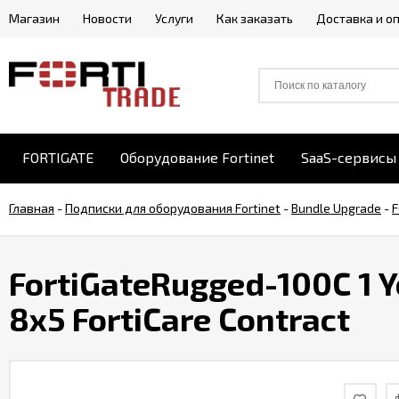
Магазин
Новости
Услуги
Как заказать
Доставка и о
FORTIGATE
Оборудование Fortinet
SaaS-сервисы 
Главная
-
Подписки для оборудования Fortinet
-
Bundle Upgrade
-
F
FortiGateRugged-100C 1 
8x5 FortiCare Contract