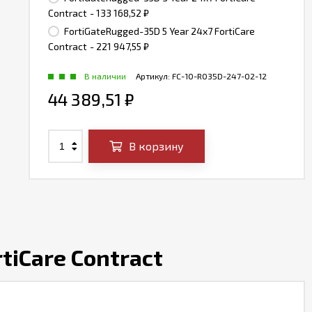
Contract
- 133 168,52
₽
FortiGateRugged-35D 5 Year 24x7 FortiCare
Contract
- 221 947,55
₽
В наличии
Артикул:
FC-10-R035D-247-02-12
44 389,51
₽
В корзину
tiCare Contract