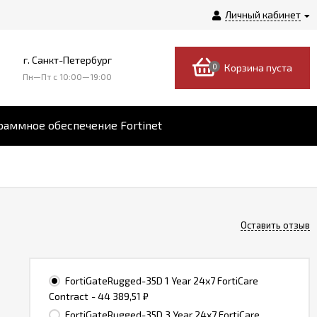
Личный кабинет
г. Санкт-Петербург
0
Корзина пуста
Пн—Пт c 10:00—19:00
аммное обеспечение Fortinet
Оставить отзыв
FortiGateRugged-35D 1 Year 24x7 FortiCare
Contract
- 44 389,51
₽
FortiGateRugged-35D 3 Year 24x7 FortiCare