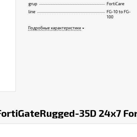
grup
FortiCare
line
FG-10 to FG-
100
Подробные характеристики
ortiGateRugged-35D 24x7 For