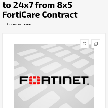
to 24x7 from 8x5
Контакты
FortiCare Contract
Оставить отзыв