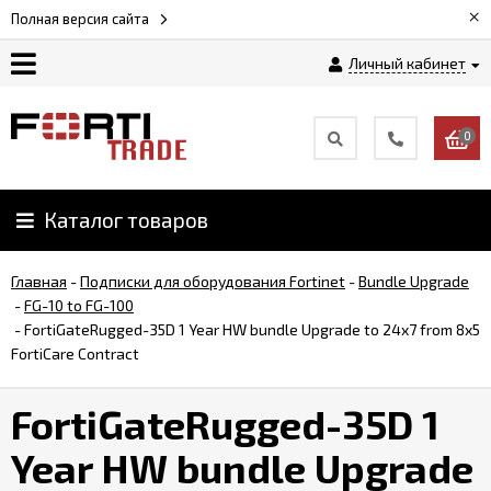
×
Полная версия сайта
Личный кабинет
Магазин
0
Новости
Каталог товаров
Услуги
Главная
-
Подписки для оборудования Fortinet
-
Bundle Upgrade
Как
-
FG-10 to FG-100
заказать
-
FortiGateRugged-35D 1 Year HW bundle Upgrade to 24x7 from 8x5
FortiCare Contract
Доставка
FortiGateRugged-35D 1
и
оплата
Year HW bundle Upgrade