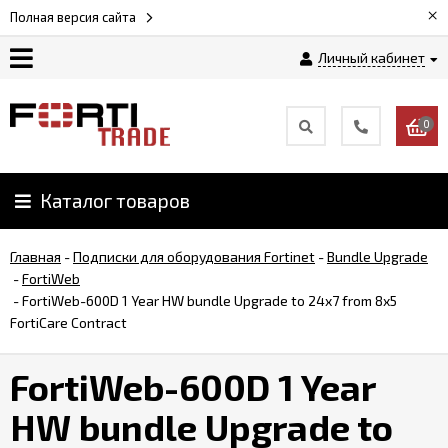
×
Полная версия сайта
Личный кабинет
Магазин
0
Новости
Каталог товаров
Услуги
Главная
-
Подписки для оборудования Fortinet
-
Bundle Upgrade
Как
-
FortiWeb
заказать
-
FortiWeb-600D 1 Year HW bundle Upgrade to 24x7 from 8x5
FortiCare Contract
Доставка
FortiWeb-600D 1 Year
и
оплата
HW bundle Upgrade to