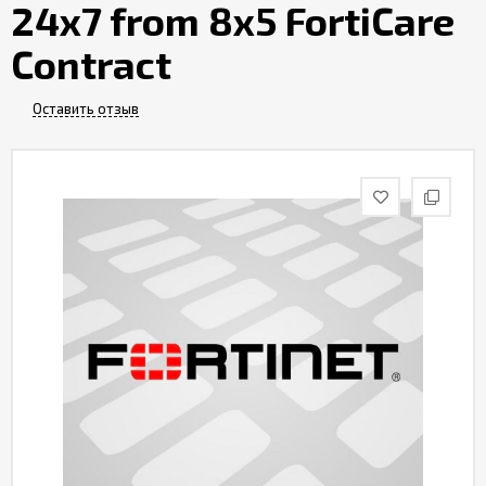
24x7 from 8x5 FortiCare
Контакты
Contract
Оставить отзыв