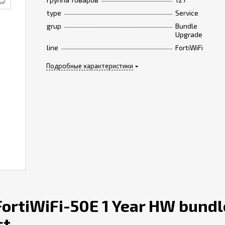
type
Service
grup
Bundle
Upgrade
line
FortiWiFi
Подробные характеристики
ortiWiFi-50E 1 Year HW bundl
ct