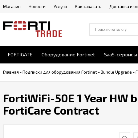
Магазин
Новости
Услуги
Как заказать
Доставка и о
FORTIGATE
Оборудование Fortinet
SaaS-сервисы 
Главная
-
Подписки для оборудования Fortinet
-
Bundle Upgrade
-
F
FortiWiFi-50E 1 Year HW 
FortiCare Contract