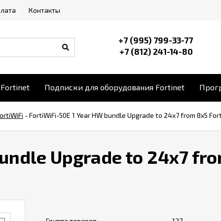
плата
Контакты
+7 (995) 799-33-77
+7 (812) 241-14-80
Fortinet
Подписки для оборудования Fortinet
Прогр
ortiWiFi
-
FortiWiFi-50E 1 Year HW bundle Upgrade to 24x7 from 8x5 For
bundle Upgrade to 24x7 fr
Группа товаров
127