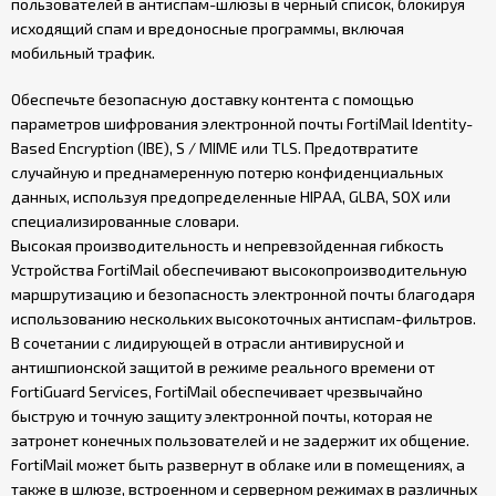
пользователей в антиспам-шлюзы в черный список, блокируя
исходящий спам и вредоносные программы, включая
мобильный трафик.
Обеспечьте безопасную доставку контента с помощью
параметров шифрования электронной почты FortiMail Identity-
Based Encryption (IBE), S / MIME или TLS. Предотвратите
случайную и преднамеренную потерю конфиденциальных
данных, используя предопределенные HIPAA, GLBA, SOX или
специализированные словари.
Высокая производительность и непревзойденная гибкость
Устройства FortiMail обеспечивают высокопроизводительную
маршрутизацию и безопасность электронной почты благодаря
использованию нескольких высокоточных антиспам-фильтров.
В сочетании с лидирующей в отрасли антивирусной и
антишпионской защитой в режиме реального времени от
FortiGuard Services, FortiMail обеспечивает чрезвычайно
быструю и точную защиту электронной почты, которая не
затронет конечных пользователей и не задержит их общение.
FortiMail может быть развернут в облаке или в помещениях, а
также в шлюзе, встроенном и серверном режимах в различных