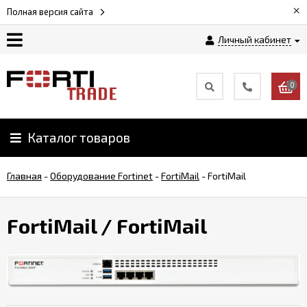
×
Полная версия сайта
Личный кабинет
Магазин
0
Новости
Каталог товаров
Услуги
Главная
-
Оборудование Fortinet
-
FortiMail
-
FortiMail
Как
заказать
FortiMail
/ FortiMail
Доставка
и
оплата