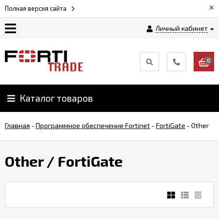
×
Полная версия сайта
Личный кабинет
Магазин
0
Новости
Каталог товаров
Услуги
Главная
-
Программное обеспечение Fortinet
-
FortiGate
-
Other
Как
заказать
Other
/ FortiGate
Доставка
и
оплата