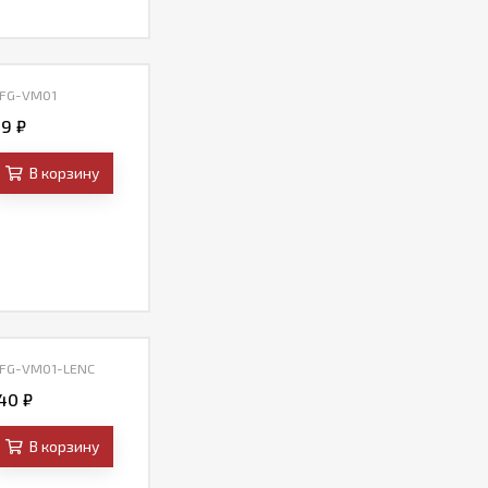
 FG-VM01
29
₽
В корзину
 FG-VM01-LENC
,40
₽
В корзину