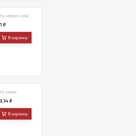
 FG-VM02V-LENC
71
₽
В корзину
 FG-VM04
9,14
₽
В корзину