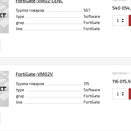
FortiGate-VM02-LENC
540 054
Группа товаров
567
type
Software
grup
FortiGate
line
FortiGate
Артикул -
FortiGate-VM02V
116 015,
Группа товаров
315
type
Software
grup
FortiGate
line
FortiGate