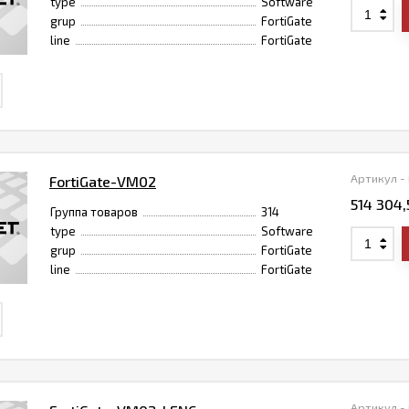
type
Software
grup
FortiGate
line
FortiGate
Артикул -
FortiGate-VM02
514 304
Группа товаров
314
type
Software
grup
FortiGate
line
FortiGate
Артикул -