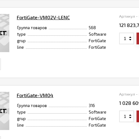
Артикул -
FortiGate-VM02V-LENC
121 823,
Группа товаров
568
type
Software
grup
FortiGate
line
FortiGate
Артикул -
FortiGate-VM04
1 028 60
Группа товаров
316
type
Software
grup
FortiGate
line
FortiGate