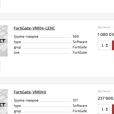
Артикул -
FortiGate-VM04-LENC
1 080 0
Группа товаров
569
type
Software
grup
FortiGate
line
FortiGate
Артикул -
FortiGate-VM04V
237 909
Группа товаров
317
type
Software
grup
FortiGate