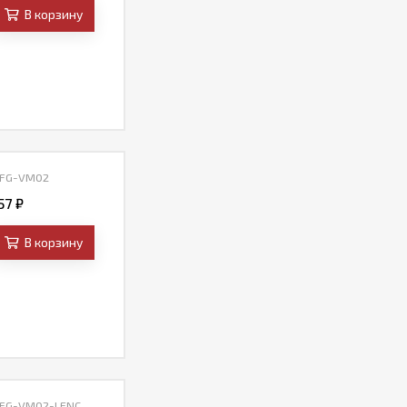
В корзину
 FG-VM02
,57
₽
В корзину
 FG-VM02-LENC