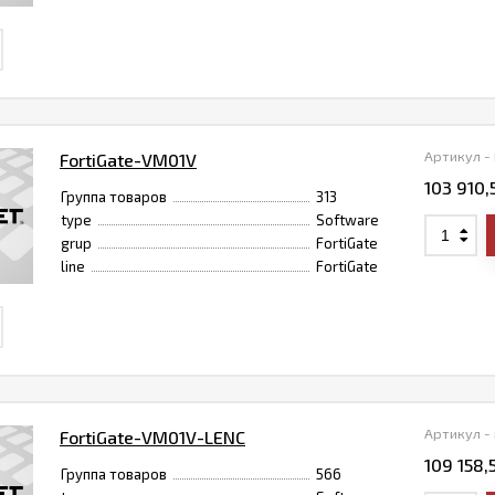
Артикул -
FortiGate-VM01V
103 910,
Группа товаров
313
type
Software
grup
FortiGate
line
FortiGate
Артикул -
FortiGate-VM01V-LENC
109 158,
Группа товаров
566