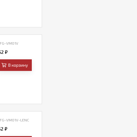
 FG-VM01V
52
₽
В корзину
 FG-VM01V-LENC
52
₽