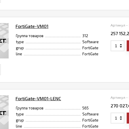
Артикул -
FortiGate-VM01
257 152,
Группа товаров
312
type
Software
grup
FortiGate
line
FortiGate
Артикул -
FortiGate-VM01-LENC
270 027
Группа товаров
565
type
Software
grup
FortiGate
line
FortiGate