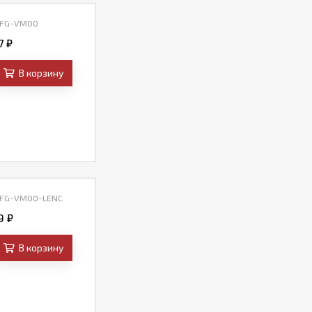
 FG-VM00
77
₽
В корзину
 FG-VM00-LENC
09
₽
В корзину