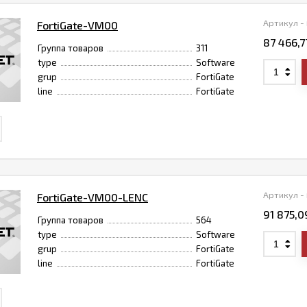
Артикул -
FortiGate-VM00
87 466,
Группа товаров
311
type
Software
grup
FortiGate
line
FortiGate
Артикул -
FortiGate-VM00-LENC
91 875,
Группа товаров
564
type
Software
grup
FortiGate
line
FortiGate