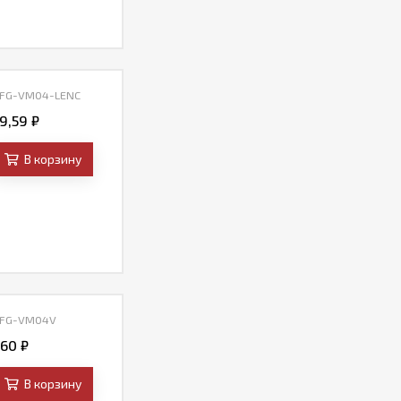
 FG-VM04-LENC
39,59
₽
В корзину
 FG-VM04V
,60
₽
В корзину