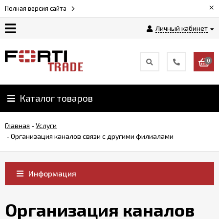
×
Полная версия сайта
Личный кабинет
Магазин
0
Новости
Каталог товаров
Услуги
Главная
-
Услуги
Как
-
Организация каналов связи с другими филиалами
заказать
Информация
Доставка
и
оплата
Организация каналов