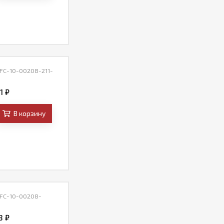
 FC-10-00208-211-
41
₽
В корзину
 FC-10-00208-
48
₽