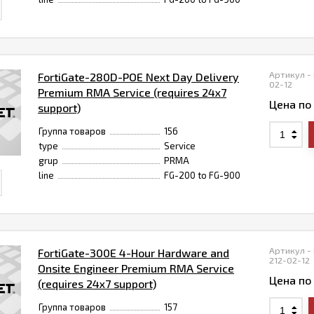
Артикул -
FortiGate-280D-POE Next Day Delivery
02-12
Premium RMA Service (requires 24x7
Цена по
support)
Группа товаров
156
type
Service
grup
PRMA
line
FG-200 to FG-900
Артикул -
FortiGate-300E 4-Hour Hardware and
212-02-12
Onsite Engineer Premium RMA Service
Цена по
(requires 24x7 support)
Группа товаров
157