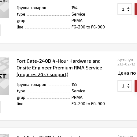
Группа товаров
154
type
Service
grup
PRMA
line
FG-200 to FG-900
Артикул -
FortiGate-240D 4-Hour Hardware and
212-02-12
Onsite Engineer Premium RMA Service
Цена по
(requires 24x7 support)
Группа товаров
155
type
Service
grup
PRMA
line
FG-200 to FG-900
Артикул -