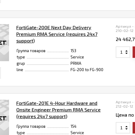
Артикул -
FortiGate-200E Next Day Delivery
210-02-12
Premium RMA Service (requires 24x7
24 462,7
support)
Группа товаров
153
type
Service
grup
PRMA
line
FG-200 to FG-900
Артикул -
FortiGate-201E 4-Hour Hardware and
212-02-12
Onsite Engineer Premium RMA Service
Цена по
(requires 24x7 support)
Группа товаров
154
type
Service