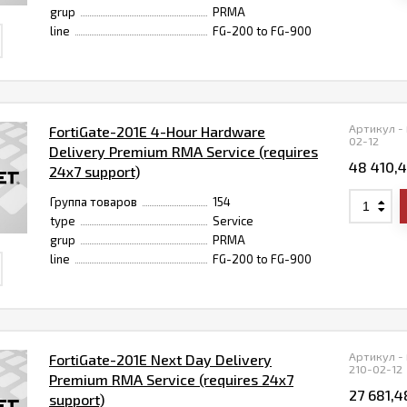
grup
PRMA
line
FG-200 to FG-900
Артикул -
FortiGate-201E 4-Hour Hardware
02-12
Delivery Premium RMA Service (requires
48 410,
24x7 support)
Группа товаров
154
type
Service
grup
PRMA
line
FG-200 to FG-900
Артикул -
FortiGate-201E Next Day Delivery
210-02-12
Premium RMA Service (requires 24x7
27 681,
support)