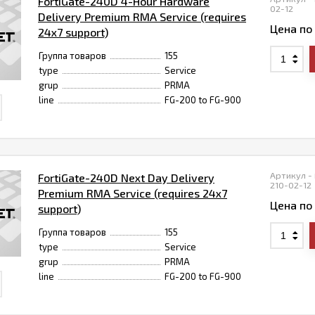
FortiGate-240D 4-Hour Hardware
02-12
Delivery Premium RMA Service (requires
Цена по
24x7 support)
Группа товаров
155
type
Service
grup
PRMA
line
FG-200 to FG-900
Артикул -
FortiGate-240D Next Day Delivery
210-02-12
Premium RMA Service (requires 24x7
Цена по
support)
Группа товаров
155
type
Service
grup
PRMA
line
FG-200 to FG-900