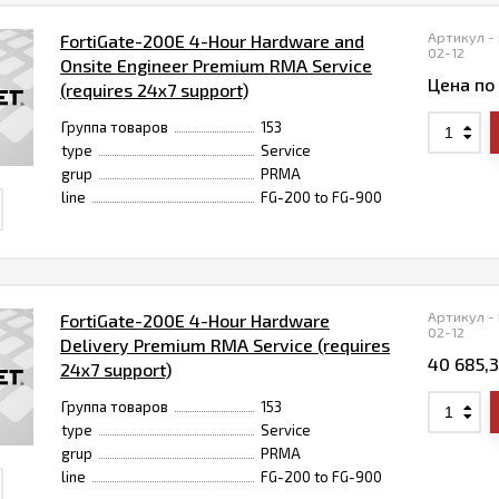
Артикул -
FortiGate-200E 4-Hour Hardware and
02-12
Onsite Engineer Premium RMA Service
Цена по
(requires 24x7 support)
Группа товаров
153
type
Service
grup
PRMA
line
FG-200 to FG-900
Артикул -
FortiGate-200E 4-Hour Hardware
02-12
Delivery Premium RMA Service (requires
40 685,
24x7 support)
Группа товаров
153
type
Service
grup
PRMA
line
FG-200 to FG-900