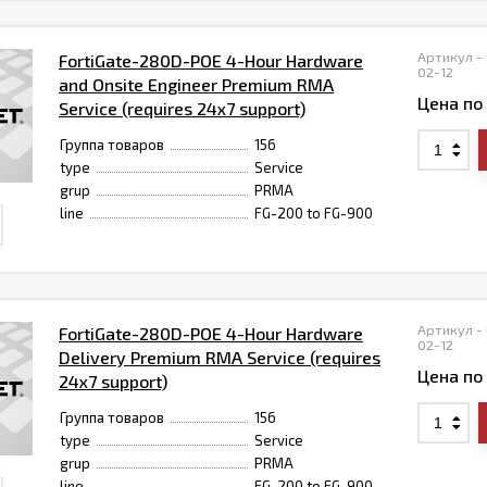
Артикул -
FortiGate-280D-POE 4-Hour Hardware
02-12
and Onsite Engineer Premium RMA
Цена по
Service (requires 24x7 support)
Группа товаров
156
type
Service
grup
PRMA
line
FG-200 to FG-900
Артикул -
FortiGate-280D-POE 4-Hour Hardware
02-12
Delivery Premium RMA Service (requires
Цена по
24x7 support)
Группа товаров
156
type
Service
grup
PRMA
line
FG-200 to FG-900