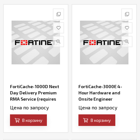
FortiCache-1000D Next
FortiCache-3000E 4-
Day Delivery Premium
Hour Hardware and
RMA Service (requires
Onsite Engineer
24x7 support)
Premium RMA Service
Цена по запросу
Цена по запросу
(requires 24x7 support)
В корзину
В корзину