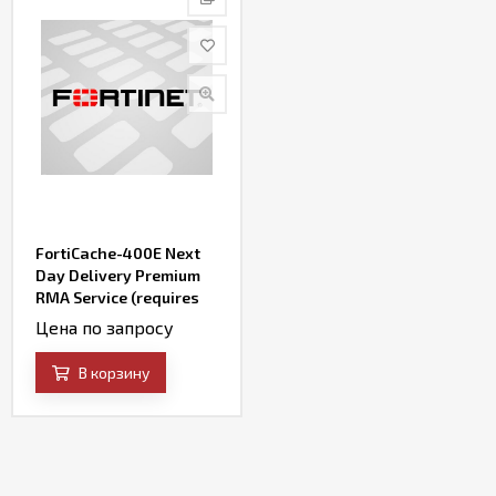
FortiCache-400E Next
Day Delivery Premium
RMA Service (requires
24x7 support)
Цена по запросу
В корзину