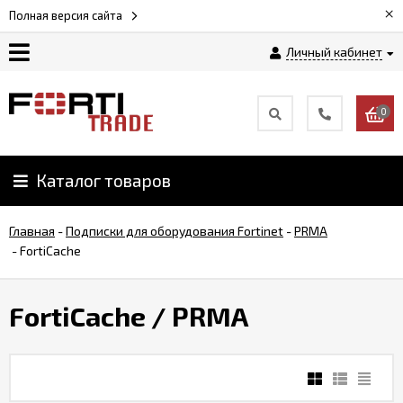
×
Полная версия сайта
Личный кабинет
Магазин
0
Новости
Каталог товаров
Услуги
Главная
-
Подписки для оборудования Fortinet
-
PRMA
Как
-
FortiCache
заказать
FortiCache
/ PRMA
Доставка
и
оплата