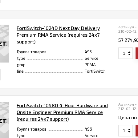
Артикул -
FortiSwitch-1024D Next Day Delivery
210-02-12
Premium RMA Service (requires 24x7
57 274,
support)
Группа товаров
495
type
Service
grup
PRMA
line
FortiSwitch
Артикул -
FortiSwitch-1048D 4-Hour Hardware and
212-02-12
Onsite Engineer Premium RMA Service
Цена по
(requires 24x7 support)
Группа товаров
496
type
Service