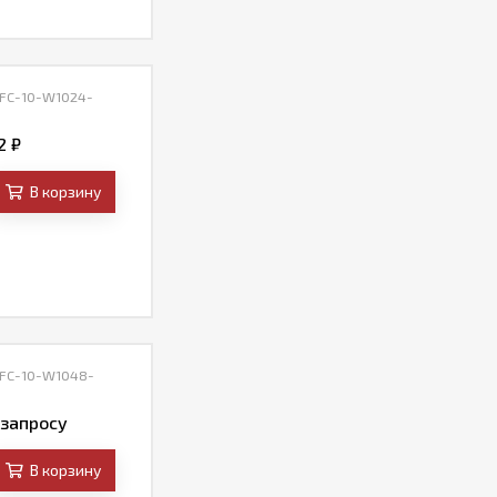
 FC-10-W1024-
92
₽
В корзину
 FC-10-W1048-
 запросу
В корзину