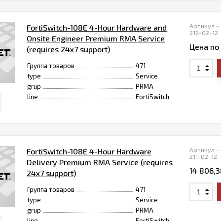
Артикул -
FortiSwitch-108E 4-Hour Hardware and
212-02-12
Onsite Engineer Premium RMA Service
Цена по
(requires 24x7 support)
Группа товаров
471
type
Service
grup
PRMA
line
FortiSwitch
Артикул -
FortiSwitch-108E 4-Hour Hardware
211-02-12
Delivery Premium RMA Service (requires
14 806,
24x7 support)
Группа товаров
471
type
Service
grup
PRMA
line
FortiSwitch