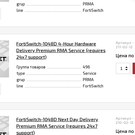
grup
PRMA
line
FortiSwitch
Артикул -
FortiSwitch-1048D 4-Hour Hardware
211-02-12
Delivery Premium RMA Service (requires
Цена по
24x7 support)
Группа товаров
496
type
Service
grup
PRMA
line
FortiSwitch
Артикул -
FortiSwitch-1048D Next Day Delivery
210-02-12
Premium RMA Service (requires 24x7
Цена по
support)