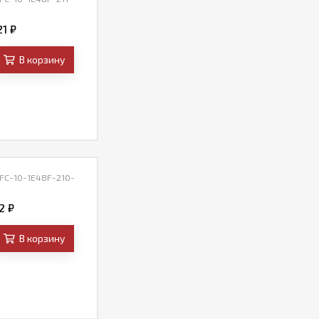
21
₽
В корзину
 FC-10-1E48F-210-
32
₽
В корзину