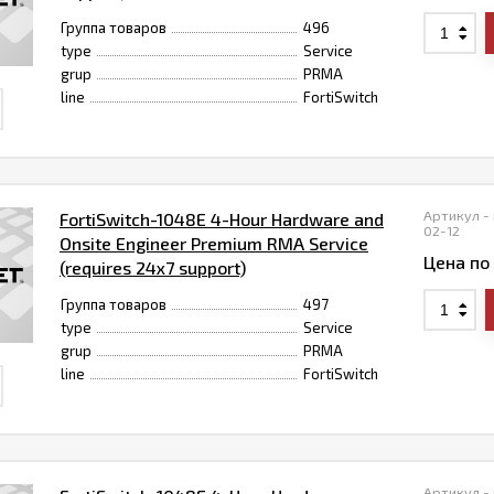
Группа товаров
496
type
Service
grup
PRMA
line
FortiSwitch
Артикул -
FortiSwitch-1048E 4-Hour Hardware and
02-12
Onsite Engineer Premium RMA Service
Цена по
(requires 24x7 support)
Группа товаров
497
type
Service
grup
PRMA
line
FortiSwitch
Артикул - 