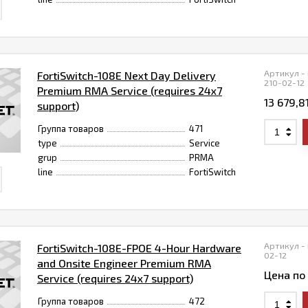
Артикул -
FortiSwitch-108E Next Day Delivery
210-02-12
Premium RMA Service (requires 24x7
13 679,8
support)
Группа товаров
471
type
Service
grup
PRMA
line
FortiSwitch
Артикул -
FortiSwitch-108E-FPOE 4-Hour Hardware
02-12
and Onsite Engineer Premium RMA
Цена по
Service (requires 24x7 support)
Группа товаров
472