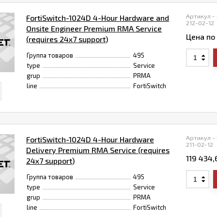
Артикул -
FortiSwitch-1024D 4-Hour Hardware and
212-02-12
Onsite Engineer Premium RMA Service
Цена по
(requires 24x7 support)
Группа товаров
495
type
Service
grup
PRMA
line
FortiSwitch
Артикул -
FortiSwitch-1024D 4-Hour Hardware
211-02-12
Delivery Premium RMA Service (requires
119 434
24x7 support)
Группа товаров
495
type
Service
grup
PRMA
line
FortiSwitch