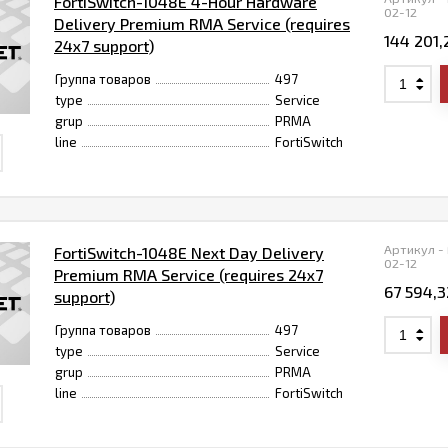
FortiSwitch-1048E 4-Hour Hardware
02-12
Delivery Premium RMA Service (requires
144 201,
24x7 support)
Группа товаров
497
type
Service
grup
PRMA
line
FortiSwitch
Артикул -
FortiSwitch-1048E Next Day Delivery
02-12
Premium RMA Service (requires 24x7
67 594,
support)
Группа товаров
497
type
Service
grup
PRMA
line
FortiSwitch