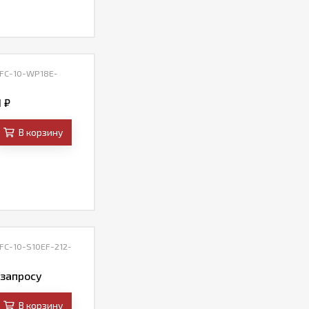
 FC-10-WP18E-
1
₽
В корзину
 FC-10-S10EF-212-
 запросу
В корзину